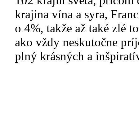
102 krajín sveta, pričom
krajina vína a syra, Fran
o 4%, takže až také zlé to
ako vždy neskutočne príj
plný krásných a inšpirat