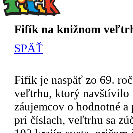
Fifík na knižnom veľtr
SPÄŤ
Fifík je naspäť zo 69. r
veľtrhu, ktorý navštívilo
záujemcov o hodnotné a p
pri číslach, veľtrhu sa z