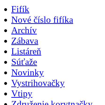
Fifík
Nové číslo fifíka
Archív
Zábava
Listáreň
Súťaže
Novinky
Vystrihovačky
Vtipy
Združenie korytnačky