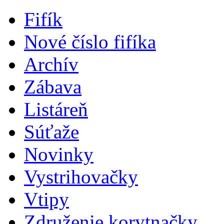
Fifík
Nové číslo fifíka
Archív
Zábava
Listáreň
Súťaže
Novinky
Vystrihovačky
Vtipy
Združenie korytnačky