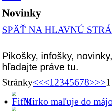
Novinky
SPÄŤ NA HLAVNÚ STR
Pikošky, infošky, novinky
hľadajte práve tu.
Stránky
<<
<
1
2
3
4
5
6
7
8
>
>>
1
Mirko maľuje do májo