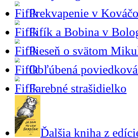
Prekvapenie v Kováčo
Fifík a Bobina v Bolo
Pieseň o svätom Miku
Obľúbená poviedková 
Farebné strašidielko
Ďalšia kniha z edíci