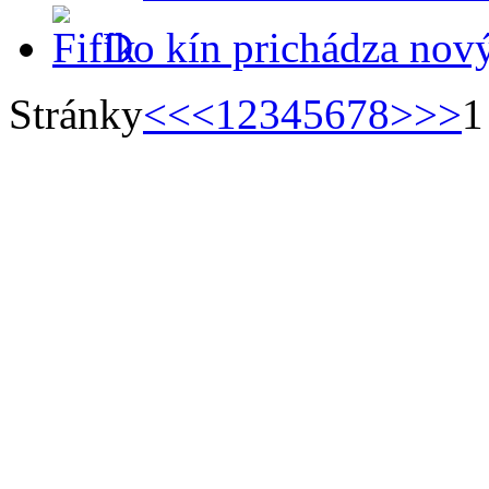
Do kín prichádza nov
Stránky
<<
<
1
2
3
4
5
6
7
8
>
>>
1