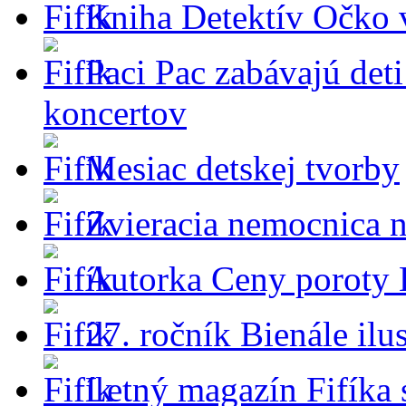
Kniha Detektív Očko 
Paci Pac zabávajú det
koncertov
Mesiac detskej tvorby
Zvieracia nemocnica n
Autorka Ceny poroty
27. ročník Bienále ilus
Letný magazín Fifíka