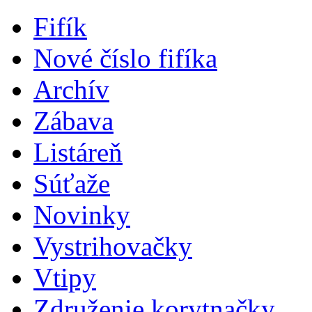
Fifík
Nové číslo fifíka
Archív
Zábava
Listáreň
Súťaže
Novinky
Vystrihovačky
Vtipy
Združenie korytnačky