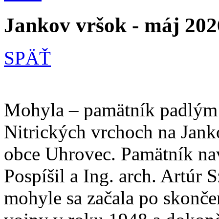
Jankov vršok - máj 202
SPÄŤ
Mohyla – pamätník padlým 
Nitrických vrchoch na Jank
obce Uhrovec. Pamätník nav
Pospíšil a Ing. arch. Artúr 
mohyle sa začala po skonče