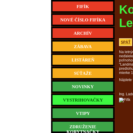
Ko
FIFÍK
Le
NOVÉ ČÍSLO FIFÍKA
ARCHÍV
SPÄŤ
ZÁBAVA
Na letný
neďaleko
LISTÁREŇ
poľnohos
"Landmas
predlohu
mierke 1
SÚŤAŽE
Nájdete
NOVINKY
Ing. Lad
VYSTRIHOVAČKY
VTIPY
ZDRUŽENIE
KORYTNAČKY