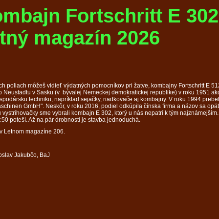
mbajn Fortschritt E 302
tný magazín 2026
ch poliach môžeš vidieť výdatných pomocníkov pri žatve, kombajny Fortschritt E 512
 Neustadtu v Sasku (v bývalej Nemeckej demokratickej republike) v roku 1951 ako
podársku techniku, napríklad sejačky, riadkovače aj kombajny. V roku 1994 prebeh
chinen GmbH". Neskôr, v roku 2016, podiel odkúpila čínska firma a názov sa opäť z
 vystrihovačky sme vybrali kombajn E 302, ktorý u nás nepatrí k tým najznámejším
:50 poteší. Až na pár drobností je stavba jednoduchá.
 v Letnom magazíne 206.
oslav Jakubčo, BaJ